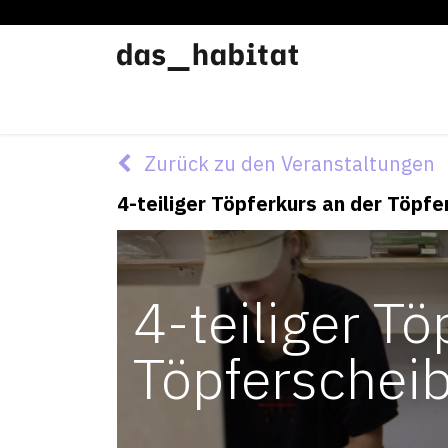
Werkstätten
Offene Werkstatt
Zurück zu den Veranstaltungen
4-teiliger Töpferkurs an der Töpf
4-teiliger Tö
Töpferschei