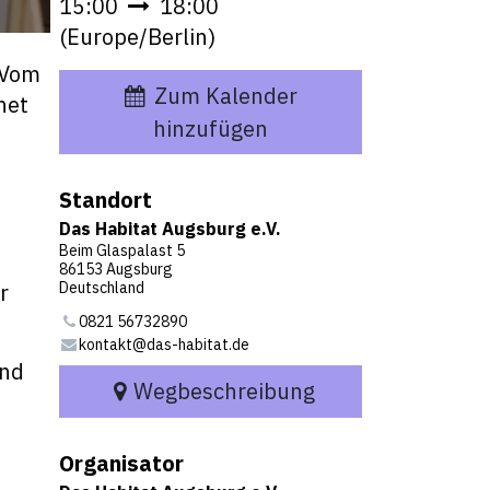
15:00
18:00
(
Europe/Berlin
)
 Vom
Zum Kalender
net
hinzufügen
Standort
Das Habitat Augsburg e.V.
Beim Glaspalast 5
86153 Augsburg
r
Deutschland
0821 56732890
kontakt@das-habitat.de
und
Wegbeschreibung
Organisator