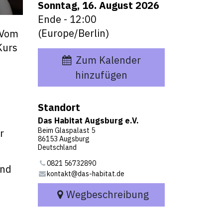
Sonntag, 16. August 2026
Ende -
12:00
(
Europe/Berlin
)
 Vom
Kurs
Zum Kalender
hinzufügen
Standort
Das Habitat Augsburg e.V.
Beim Glaspalast 5
r
86153 Augsburg
Deutschland
0821 56732890
und
kontakt@das-habitat.de
Wegbeschreibung