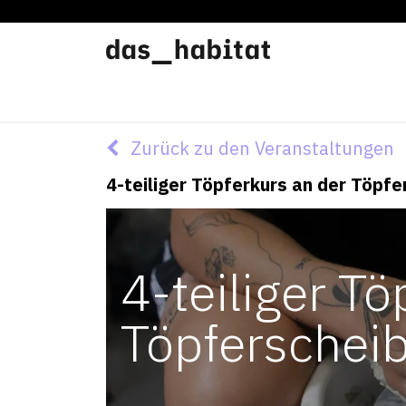
Werkstätten
Offene Werkstatt
Zurück zu den Veranstaltungen
4-teiliger Töpferkurs an der Töpf
4-teiliger Tö
Töpferschei