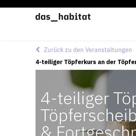
Werkstätten
Offene Werkstatt
Zurück zu den Veranstaltungen
4-teiliger Töpferkurs an der Töpfe
4-teiliger Tö
Töpferscheib
& Fortgeschr