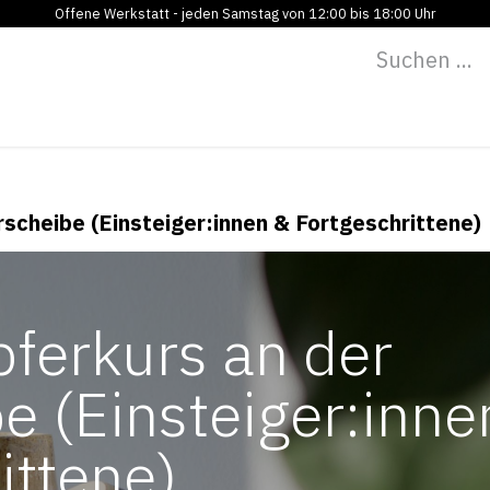
Offene Werkstatt - jeden Samstag von 12:00 bis 18:00 Uhr
Programm
Vermietung
Bildung
Blog
Über
rscheibe (Einsteiger:innen & Fortgeschrittene)
pferkurs an der
e (Einsteiger:inne
ittene)