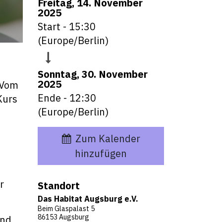
Freitag, 14. November
2025
Start -
15:30
(
Europe/Berlin
)
Sonntag, 30. November
2025
 Vom
Ende -
12:30
Kurs
(
Europe/Berlin
)
Zum Kalender
hinzufügen
r
Standort
Das Habitat Augsburg e.V.
Beim Glaspalast 5
86153 Augsburg
und