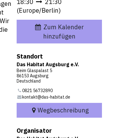
18:30
21:30
agen
(
Europe/Berlin
)
ut
 Wir
Zum Kalender
die
hinzufügen
Standort
Das Habitat Augsburg e.V.
Beim Glaspalast 5
86153 Augsburg
Deutschland
0821 56732890
kontakt@das-habitat.de
Wegbeschreibung
Organisator