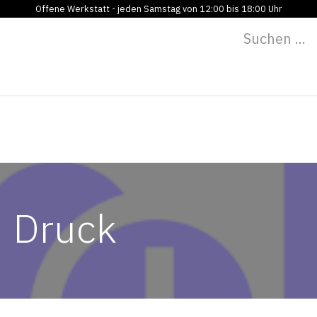
Offene Werkstatt - jeden Samstag von 12:00 bis 18:00 Uhr
Programm
Vermietung
Bildung
Blog
Über
d Druck