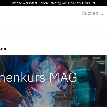
Offene Werkstatt - jeden Samstag von 12:00 bis 18:00 Uhr
Programm
Vermietung
Bildung
Blog
Über
ßen
innenkurs MAG