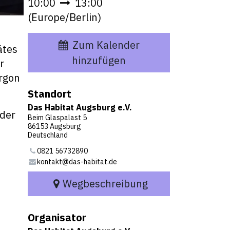
10:00
13:00
(
Europe/Berlin
)
Zum Kalender
ätes
hinzufügen
r
rgon
Standort
Das Habitat Augsburg e.V.
oder
Beim Glaspalast 5
86153 Augsburg
Deutschland
0821 56732890
kontakt@das-habitat.de
Wegbeschreibung
Organisator