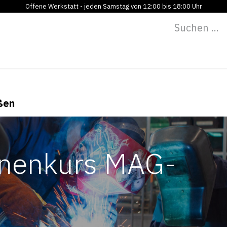
Offene Werkstatt - jeden Samstag von 12:00 bis 18:00 Uhr
Programm
Vermietung
Bildung
Blog
Über
ßen
innenkurs MAG-