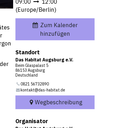
09:00
12:00
(
Europe/Berlin
)
Zum Kalender
ätes
hinzufügen
r
rgon
Standort
Das Habitat Augsburg e.V.
oder
Beim Glaspalast 5
86153 Augsburg
Deutschland
0821 56732890
kontakt@das-habitat.de
Wegbeschreibung
Organisator