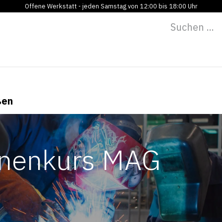
Offene Werkstatt - jeden Samstag von 12:00 bis 18:00 Uhr
Programm
Vermietung
Bildung
Blog
Über
ßen
innenkurs MAG