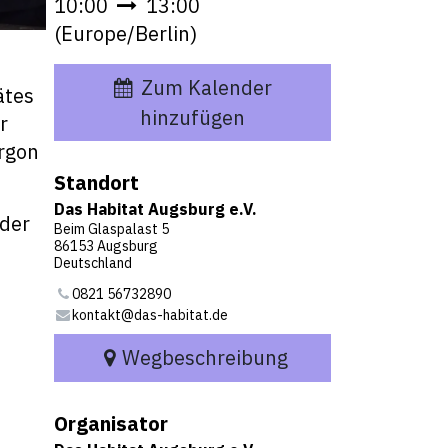
10:00
13:00
(
Europe/Berlin
)
Zum Kalender
ätes
hinzufügen
r
rgon
Standort
Das Habitat Augsburg e.V.
oder
Beim Glaspalast 5
86153 Augsburg
Deutschland
0821 56732890
kontakt@das-habitat.de
Wegbeschreibung
Organisator