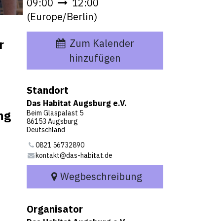
09:00
12:00
(
Europe/Berlin
)
Zum Kalender
r
hinzufügen
Standort
Das Habitat Augsburg e.V.
ng
Beim Glaspalast 5
86153 Augsburg
Deutschland
0821 56732890
kontakt@das-habitat.de
Wegbeschreibung
Organisator