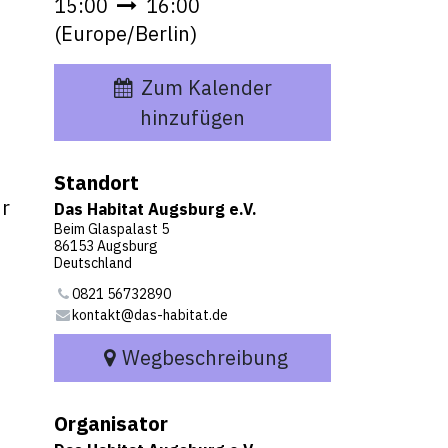
15:00
16:00
(
Europe/Berlin
)
Zum Kalender
hinzufügen
Standort
hr
Das Habitat Augsburg e.V.
Beim Glaspalast 5
86153 Augsburg
Deutschland
0821 56732890
kontakt@das-habitat.de
Wegbeschreibung
Organisator