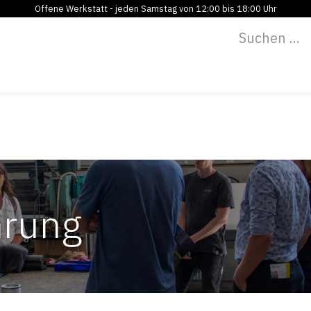
Offene Werkstatt - jeden Samstag von 12:00 bis 18:00 Uhr
Programm
Vermietung
Bildung
Blog
Über
hrung