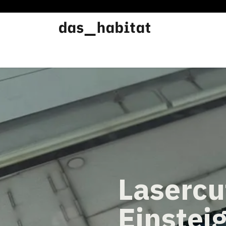
Werkstätten
Offene Werkstatt
Lasercu
Einstei