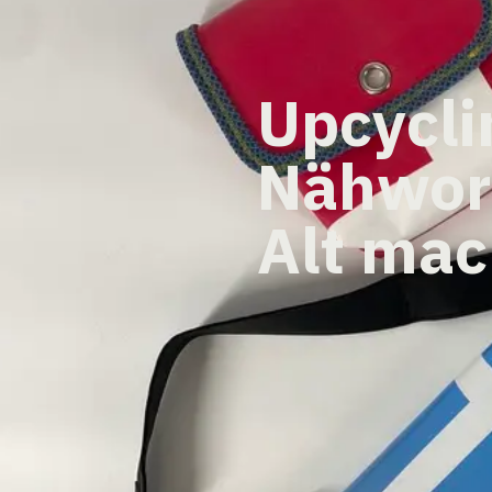
Upcycli
Nähwor
Alt mac