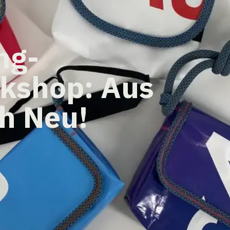
ng-
kshop: Aus
h Neu!