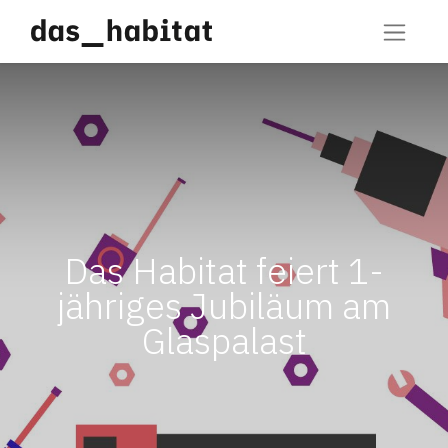
Das Habitat feiert 1-
jähriges Jubiläum am
Glaspalast