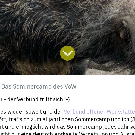
Das Sommercamp des VoW
 - der Verbund trifft sich ;-)
 es wieder soweit und der
Verbund offener Werkstätt
ört, traf sich zum alljährlichen Sommercamp und ich (
ert und ermöglicht wird das Sommercamp jedes Jahr v
nicht nur eine deutschlandweite Vernetzung und Austa