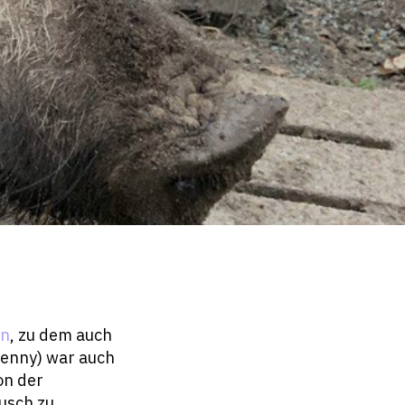
en
, zu dem auch
Jenny) war auch
on der
usch zu