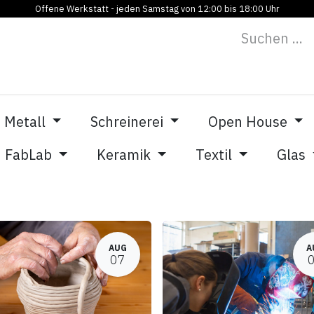
Offene Werkstatt - jeden Samstag von 12:00 bis 18:00 Uhr
Programm
Vermietung
Bildung
Blog
Über
Metall
Schreinerei
Open House
FabLab
Keramik
Textil
Glas
AUG
A
07