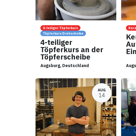
4-teiliger Töpferkurs
Ker
Töpferkurs Drehscheibe
Ke
4-teiliger
Au
Töpferkurs an der
Ei
Töpferscheibe
Augsburg
,
Deutschland
Augs
AUG
14