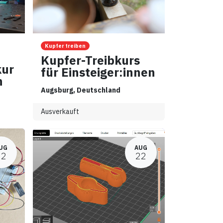
Kupfer treiben
Kupfer-Treibkurs
kur
für Einsteiger:innen
n
Augsburg
,
Deutschland
Ausverkauft
UG
AUG
22
22