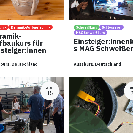
amik
Keramik-Aufbautechnik
Schweißkurs
Schlosserei
MAG Schweißkurs
ramik-
Einsteiger:innen
fbaukurs für
s MAG Schweiße
nsteiger:innen
burg
,
Deutschland
Augsburg
,
Deutschland
AUG
A
15