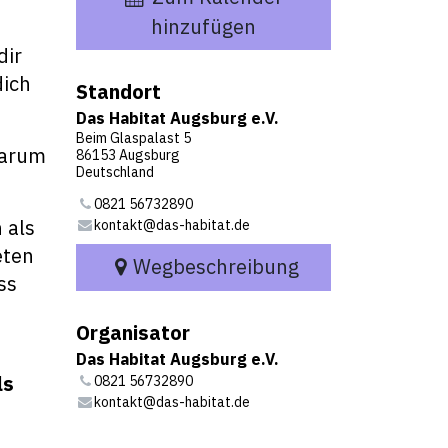
hinzufügen
dir
dich
Standort
Das Habitat Augsburg e.V.
Beim Glaspalast 5
darum
86153 Augsburg
Deutschland
0821 56732890
 als
kontakt@das-habitat.de
eten
Wegbeschreibung
ss
Organisator
Das Habitat Augsburg e.V.
ls
0821 56732890
kontakt@das-habitat.de