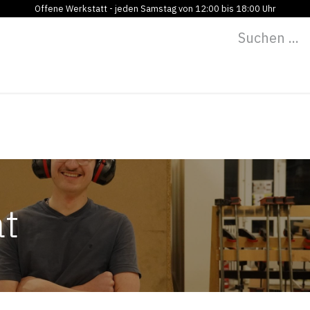
Offene Werkstatt - jeden Samstag von 12:00 bis 18:00 Uhr
Programm
Vermietung
Bildung
Blog
Über
at